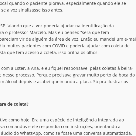
vocal quando o paciente piorava, especialmente quando ele se
e a voz sinalizasse isso antes.
SP falando que a voz poderia ajudar na identificação da
 Era o professor Marcelo. Mas eu pensei: “será que tem
 pareciam vir de alguém da área de voz. Então eu mandei um e-mai
ndia muitos pacientes com COVID e poderia ajudar com coleta de
ta que tem acesso a coleta, isso brilha os olhos.
com a Ester, a Ana, e eu fiquei responsável pelas coletas à beira-
one nesse processo. Porque precisava gravar muito perto da boca do
om álcool depois e acabei queimando a placa. Só pra ilustrar os
are de coleta?
ivo como hoje. Era uma espécie de inteligência integrada ao
va comandos e ele respondia com instruções, orientando a
io áudio do WhatsApp, como se fosse uma conversa automatizada.