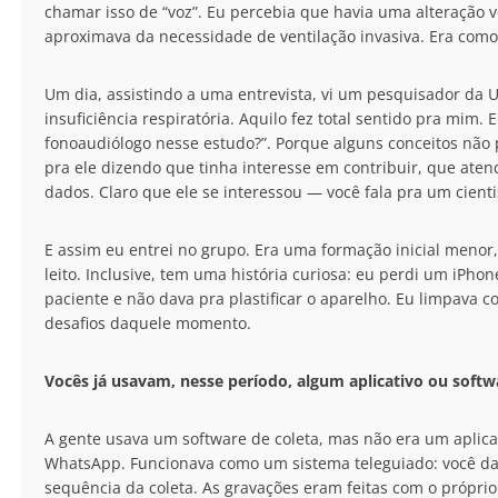
chamar isso de “voz”. Eu percebia que havia uma alteração 
aproximava da necessidade de ventilação invasiva. Era como s
Um dia, assistindo a uma entrevista, vi um pesquisador da U
insuficiência respiratória. Aquilo fez total sentido pra mim.
fonoaudiólogo nesse estudo?”. Porque alguns conceitos não
pra ele dizendo que tinha interesse em contribuir, que ate
dados. Claro que ele se interessou — você fala pra um cientis
E assim eu entrei no grupo. Era uma formação inicial menor, 
leito. Inclusive, tem uma história curiosa: eu perdi um iPh
paciente e não dava pra plastificar o aparelho. Eu limpava c
desafios daquele momento.
Vocês já usavam, nesse período, algum aplicativo ou softw
A gente usava um software de coleta, mas não era um aplicat
WhatsApp. Funcionava como um sistema teleguiado: você da
sequência da coleta. As gravações eram feitas com o própr