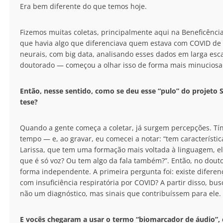
Era bem diferente do que temos hoje.
Fizemos muitas coletas, principalmente aqui na Beneficência
que havia algo que diferenciava quem estava com COVID de 
neurais, com big data, analisando esses dados em larga esc
doutorado — começou a olhar isso de forma mais minuciosa: 
Então, nesse sentido, como se deu esse “pulo” do projeto 
tese?
Quando a gente começa a coletar, já surgem percepções. T
tempo — e, ao gravar, eu comecei a notar: “tem característi
Larissa, que tem uma formação mais voltada à linguagem, ela 
que é só voz? Ou tem algo da fala também?”. Então, no dout
forma independente. A primeira pergunta foi: existe difere
com insuficiência respiratória por COVID? A partir disso, bu
não um diagnóstico, mas sinais que contribuíssem para ele.
E vocês chegaram a usar o termo “biomarcador de áudio”, 