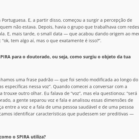
 Portuguesa. E, a partir disso, começou a surgir a percepção de
quem não estava. Depois, havia o grupo que trabalhava com rede
ala. E, mais tarde, o small data — que acabou dando origem ao me
“ok, tem algo aí, mas o que exatamente é isso?”.
SPIRA para o doutorado, ou seja, como surgiu o objeto da tua
ínhamos uma frase padrão — que foi sendo modificada ao longo do
cas específicas nessa voz”. Quando comecei a conversar com a
trouxe outro olhar. Eu falava de “voz”, mas ela questionou: “será
orado, a gente separou voz e fala e analisou essas dimensões de
nça entre a voz e a fala de uma pessoa saudável e de uma pessoa
scamos identificar características que pudessem ser preditivas —
como o SPIRA utiliza?