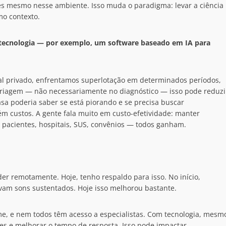
ntes mesmo nesse ambiente. Isso muda o paradigma: levar a ciência
mo contexto.
 tecnologia — por exemplo, um software baseado em IA para
l privado, enfrentamos superlotação em determinados períodos,
triagem — não necessariamente no diagnóstico — isso pode reduzi
a poderia saber se está piorando e se precisa buscar
ém custos. A gente fala muito em custo-efetividade: manter
 pacientes, hospitais, SUS, convênios — todos ganham.
er remotamente. Hoje, tenho respaldo para isso. No início,
avam sons sustentados. Hoje isso melhorou bastante.
rme, e nem todos têm acesso a especialistas. Com tecnologia, mesm
es e melhorar o tempo de resposta. Isso pode impactar