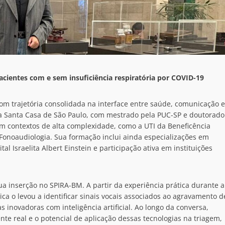
cientes com e sem insuficiência respiratória por COVID-19
m trajetória consolidada na interface entre saúde, comunicação e
a Santa Casa de São Paulo, com mestrado pela PUC-SP e doutorado
m contextos de alta complexidade, como a UTI da Beneficência
 Fonoaudiologia. Sua formação inclui ainda especializações em
l Israelita Albert Einstein e participação ativa em instituições
ua inserção no SPIRA-BM. A partir da experiência prática durante a
a o levou a identificar sinais vocais associados ao agravamento d
 inovadoras com inteligência artificial. Ao longo da conversa,
te real e o potencial de aplicação dessas tecnologias na triagem,