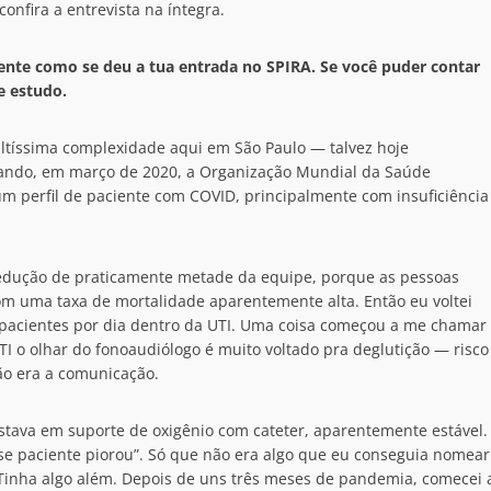
onfira a entrevista na íntegra.
mente como se deu a tua entrada no SPIRA. Se você puder contar
e estudo.
ltíssima complexidade aqui em São Paulo — talvez hoje
uando, em março de 2020, a Organização Mundial da Saúde
um perfil de paciente com COVID, principalmente com insuficiência
 redução de praticamente metade da equipe, porque as pessoas
m uma taxa de mortalidade aparentemente alta. Então eu voltei
20 pacientes por dia dentro da UTI. Uma coisa começou a me chamar
I o olhar do fonoaudiólogo é muito voltado pra deglutição — risco
o era a comunicação.
stava em suporte de oxigênio com cateter, aparentemente estável.
esse paciente piorou”. Só que não era algo que eu conseguia nomear
 Tinha algo além. Depois de uns três meses de pandemia, comecei 