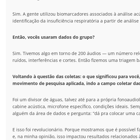
Sim. A gente utilizou biomarcadores associados à análise ac
identificação da insuficiência respiratória a partir de análise
Então, vocês usaram dados do grupo?
Sim. Tivemos algo em torno de 200 áudios — um número rele
ruídos, interferências e cortes. Então fizemos uma triagem b
Voltando à questão das coletas: o que significou para você
movimento de pesquisa aplicada, indo a campo coletar da
Foi um divisor de águas, talvez até para a própria fonoaudi
cabine acústica, microfone específico, condições ideais. Sem
alguém da área de dados e pergunta: “dá pra colocar uma c
E isso foi revolucionário. Porque mostramos que é possível f
e, na minha opinião, isso impactou resultados relacionados à