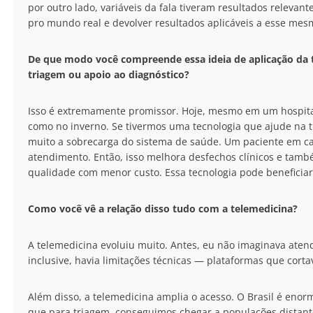
por outro lado, variáveis da fala tiveram resultados releva
pro mundo real e devolver resultados aplicáveis a esse mes
De que modo você compreende essa ideia de aplicação da
triagem ou apoio ao diagnóstico?
Isso é extremamente promissor. Hoje, mesmo em um hospita
como no inverno. Se tivermos uma tecnologia que ajude na 
muito a sobrecarga do sistema de saúde. Um paciente em cas
atendimento. Então, isso melhora desfechos clínicos e tamb
qualidade com menor custo. Essa tecnologia pode beneficiar
Como você vê a relação disso tudo com a telemedicina?
A telemedicina evoluiu muito. Antes, eu não imaginava atend
inclusive, havia limitações técnicas — plataformas que cort
Além disso, a telemedicina amplia o acesso. O Brasil é eno
que para triagem, conseguimos chegar a populações distant