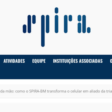
ATIVIDADES
EQUIPE
INSTITUIÇÕES ASSOCIADAS
ma da mão: como o SPIRA-BM transforma o celular em aliado da tri