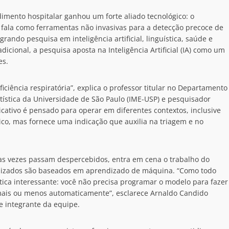
dimento hospitalar ganhou um forte aliado tecnológico: o
 fala como ferramentas não invasivas para a detecção precoce de
grando pesquisa em inteligência artificial, linguística, saúde e
dicional, a pesquisa aposta na Inteligência Artificial (IA) como um
es.
iciência respiratória”, explica o professor titular no Departamento
tística da Universidade de São Paulo (IME-USP) e pesquisador
icativo é pensado para operar em diferentes contextos, inclusive
ico, mas fornece uma indicação que auxilia na triagem e no
itas vezes passam despercebidos, entra em cena o trabalho do
ilizados são baseados em aprendizado de máquina. “Como todo
ica interessante: você não precisa programar o modelo para fazer
 mais ou menos automaticamente”, esclarece Arnaldo Candido
e integrante da equipe.