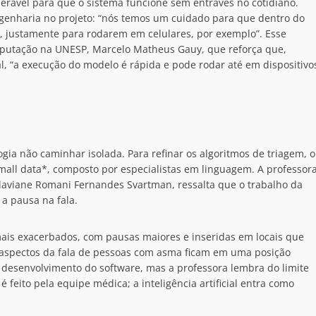
erável para que o sistema funcione sem entraves no cotidiano.
ngenharia no projeto: “nós temos um cuidado para que dentro do
 justamente para rodarem em celulares, por exemplo”. Esse
putação na UNESP, Marcelo Matheus Gauy, que reforça que,
, “a execução do modelo é rápida e pode rodar até em dispositivo
gia não caminhar isolada. Para refinar os algoritmos de triagem, o
all data*, composto por especialistas em linguagem. A professor
laviane Romani Fernandes Svartman, ressalta que o trabalho da
a pausa na fala.
is exacerbados, com pausas maiores e inseridas em locais que
s aspectos da fala de pessoas com asma ficam em uma posição
 desenvolvimento do software, mas a professora lembra do limite
 feito pela equipe médica; a inteligência artificial entra como