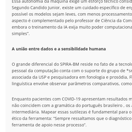
Essa autonomia da máquina exige um esforço técnico consid
Segundo Candido Junior, existe um cuidado específico de e
possível os modelos sejam leves, com menos processamento,
aspecto é complementado pelo professor de Ciência da Com
embora o treinamento da IA exija muito poder computacional
simples”.
A união entre dados e a sensibilidade humana
O grande diferencial do SPIRA-BM reside no fato de a tecnolo
pessoal da computação conta com o suporte do grupo de *sm
associada da USP e pesquisadora em fonologia e prosódia, F
linguística envolve observar parâmetros comparativos, como 
Enquanto pacientes com COVID-19 apresentam resultados ma
não coincidem com a gramática do português brasileiro , o
intermediária. Mapear essas sutilezas é fundamental para o
ético da ferramenta: “Sempre ressaltamos que o diagnóstico é
ferramenta de apoio nesse processo”.