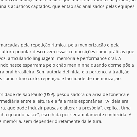
inais acústicos captados, que então são analisados pelas equipes
l, marcadas pela repetição rítmica, pela memorização e pela
e cultura popular descrevem essas composições como práticas que
voz, articulando linguagem, memória e performance oral. A
quando nasce esparrama pelo chão menininha quando dorme põe a
ra oral brasileira. Sem autoria definida, ela pertence à tradição
as como ritmo curto, repetição e facilidade de memorização.
sidade de São Paulo (USP), pesquisadora da área de fonética e
ediária entre a leitura e a fala mais espontânea. “A ideia era
ura, que pode induzir pausas e alterar a prosódia”, explica. Uma
tinha quando nasce”, escolhida por ser amplamente conhecida. A
de memória, sem depender diretamente da leitura.