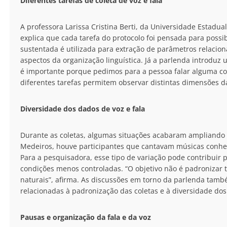
Diferentes tarefas de coleta de voz e fala
A professora Larissa Cristina Berti, da Universidade Estadu
explica que cada tarefa do protocolo foi pensada para possibi
sustentada é utilizada para extração de parâmetros relaciona
aspectos da organização linguística. Já a parlenda introduz
é importante porque pedimos para a pessoa falar alguma c
diferentes tarefas permitem observar distintas dimensões da
Diversidade dos dados de voz e fala
Durante as coletas, algumas situações acabaram ampliando 
Medeiros, houve participantes que cantavam músicas conhec
Para a pesquisadora, esse tipo de variação pode contribuir 
condições menos controladas. “O objetivo não é padronizar 
naturais”, afirma. As discussões em torno da parlenda tam
relacionadas à padronização das coletas e à diversidade dos 
Pausas e organização da fala e da voz